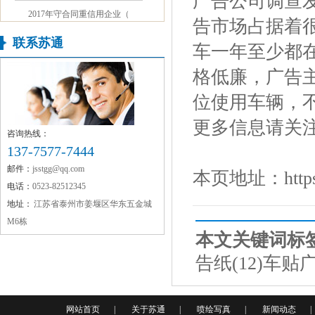
广告公司调查
2017年守合同重信用企业（
告市场占据着
联系苏通
车一年至少都
格低廉，广告
位使用车辆，
更多信息请关
咨询热线：
137-7577-7444
邮件：
jsstgg@qq.com
本页地址：
htt
电话：
0523-82512345
地址：
江苏省泰州市姜堰区华东五金城
M6栋
本文关键词标
告纸(12)
车贴广
网站首页
|
关于苏通
|
喷绘写真
|
新闻动态
|